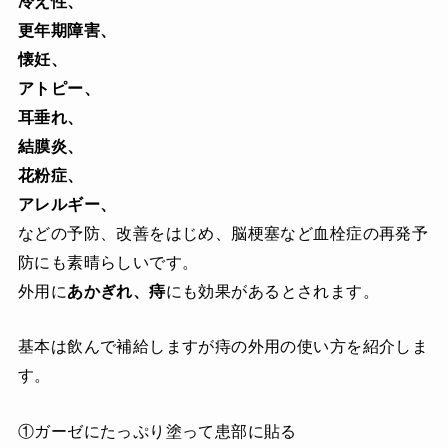
冷え性、
更年期障害、
懐妊、
アトピー、
耳垂れ、
結膜炎、
花粉症、
アレルギー
、
などの予防、改善をはじめ、脳梗塞など血栓症の再発予
防にも素晴らしいです。
外用に
あかぎれ、痔
にも効果があるとされます。
基本は飲んで補給しますが痔の外用の使い方を紹介しま
す。
①ガーゼにたっぷり塗って患部に貼る