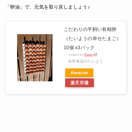
「卵油」で、元気を取り戻しましょう♪
こだわりの平飼い有精卵
（たいようの幸せたまご）
10個 x3パック
created by
Rinker
自然食品のたいよう
Amazon
楽天市場