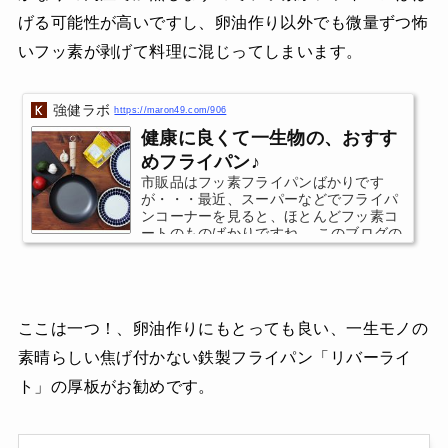
げる可能性が高いですし、卵油作り以外でも微量ずつ怖
いフッ素が剥げて料理に混じってしまいます。
強健ラボ
https://maron49.com/906
健康に良くて一生物の、おすす
めフライパン♪
市販品はフッ素フライパンばかりです
が・・・最近、スーパーなどでフライパ
ンコーナーを見ると、ほとんどフッ素コ
ートのものばかりですね。 このブログの
読者の方は、フッ素製品は極力避けてお
られると思いますが、食品でなくとも食
べてしまうフッ素（テフロン加工）フラ
イパンは、非常に危険です。１～２年で
剥がれ、安くても買い替え頻度が高けれ
ここは一つ！、卵油作りにもとっても良い、一生モノの
ば、結局高額出費になり、オマケにフッ
素をドンドン食べていることに・・・て
素晴らしい焦げ付かない鉄製フライパン「リバーライ
いうか、それは、大企業の戦略ではない
ト」の厚板がお勧めです。
でしょうか。。。使い捨てのようにフッ
素フライパンを買ってもら...