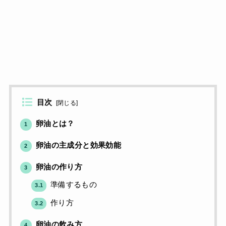
目次
[
閉じる
]
卵油とは？
1
卵油の主成分と効果効能
2
卵油の作り方
3
準備するもの
3.1
作り方
3.2
卵油の飲み方
4