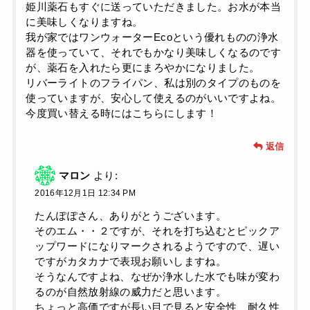
姫川薬石もすぐに送っていただきました。お水が本当
に美味しくなりますね。
我が家ではワンウォーターEcoという優れものの浄水
器を使っていて、それでもかなり美味しくなるのです
が、薬石を入れたら更にまろやかになりました。
リバーライトのフライパン、私は別のタイプのものを
使っていますが、安心して使えるのがいいですよね。
今度買い替える時にはこちらにします！
返信
マロン
より:
2016年12月1日 12:34 PM
たんぽぽさん、ありがとうございます。
そのエム・・２ですが、それを打ち込むとピックア
ップワードになりマークされるようですので、遅い
ですがカタカナで表現お願いしますね。
そうなんですよね、なぜか浄水した水でも味が変わ
るのが自然放射線の威力だと思います。
ちょっと高価ですが長い目で見ると安全性、耐久性