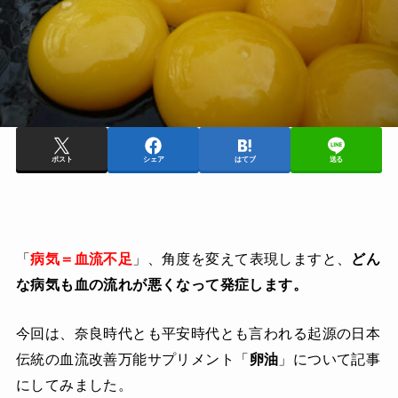
ポスト
シェア
はてブ
送る
「
病気＝血流不足
」、角度を変えて表現しますと、
どん
な病気も血の流れが悪くなって発症します。
今回は、奈良時代とも平安時代とも言われる起源の日本
伝統の血流改善万能サプリメント「
卵油
」について記事
にしてみました。