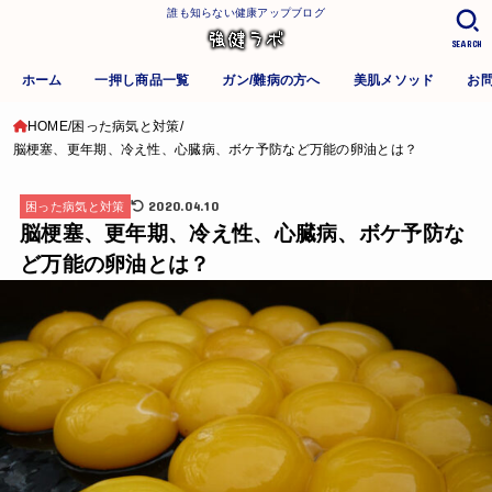
誰も知らない健康アップブログ
SEARCH
ホーム
一押し商品一覧
ガン/難病の方へ
美肌メソッド
お
HOME
困った病気と対策
脳梗塞、更年期、冷え性、心臓病、ボケ予防など万能の卵油とは？
2020.04.10
困った病気と対策
脳梗塞、更年期、冷え性、心臓病、ボケ予防な
ど万能の卵油とは？