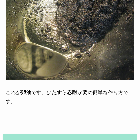
これが
卵油
です、ひたすら忍耐が要の簡単な作り方で
す。