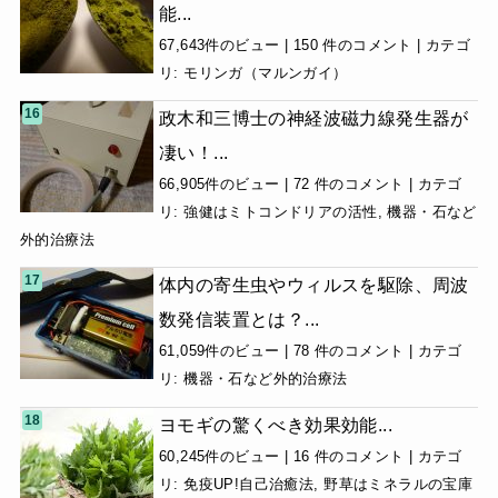
能...
67,643件のビュー
|
150 件のコメント
|
カテゴ
リ:
モリンガ（マルンガイ）
政木和三博士の神経波磁力線発生器が
凄い！...
66,905件のビュー
|
72 件のコメント
|
カテゴ
リ:
強健はミトコンドリアの活性
,
機器・石など
外的治療法
体内の寄生虫やウィルスを駆除、周波
数発信装置とは？...
61,059件のビュー
|
78 件のコメント
|
カテゴ
リ:
機器・石など外的治療法
ヨモギの驚くべき効果効能...
60,245件のビュー
|
16 件のコメント
|
カテゴ
リ:
免疫UP!自己治癒法
,
野草はミネラルの宝庫