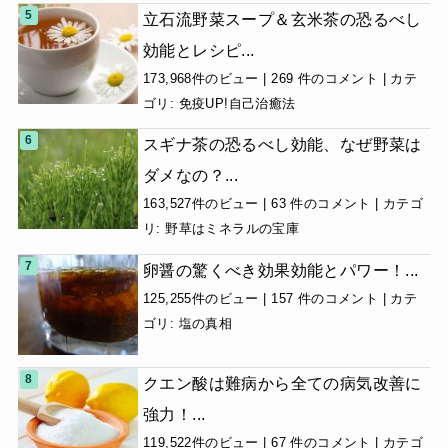
立石流野菜スープ＆玄米茶の恐るべし
効能とレシピ...
173,968件のビュー
|
269 件のコメント
|
カテ
ゴリ:
免疫UP!自己治癒法
スギナ茶の恐るべし効能、なぜ野菜は
ダメなの？...
163,527件のビュー
|
63 件のコメント
|
カテゴ
リ:
野草はミネラルの宝庫
卵醤の驚くべき効果効能とパワー！...
125,255件のビュー
|
157 件のコメント
|
カテ
ゴリ:
塩の真相
クエン酸は難病から全ての病気改善に
強力！...
119,522件のビュー
|
67 件のコメント
|
カテゴ