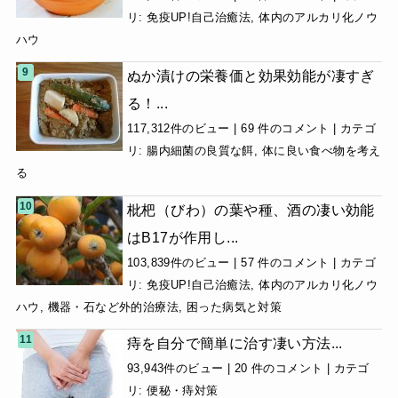
リ:
免疫UP!自己治癒法
,
体内のアルカリ化ノウ
ハウ
ぬか漬けの栄養価と効果効能が凄すぎ
る！...
117,312件のビュー
|
69 件のコメント
|
カテゴ
リ:
腸内細菌の良質な餌
,
体に良い食べ物を考え
る
枇杷（びわ）の葉や種、酒の凄い効能
はB17が作用し...
103,839件のビュー
|
57 件のコメント
|
カテゴ
リ:
免疫UP!自己治癒法
,
体内のアルカリ化ノウ
ハウ
,
機器・石など外的治療法
,
困った病気と対策
痔を自分で簡単に治す凄い方法...
93,943件のビュー
|
20 件のコメント
|
カテゴ
リ:
便秘・痔対策