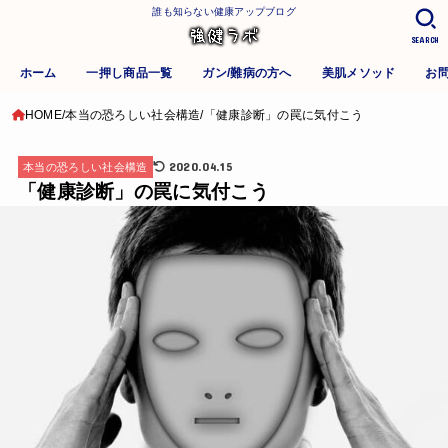
誰も知らない健康アップブログ
SEARCH
ホーム
一押し商品一覧
ガン/難病の方へ
美肌メソッド
お
HOME
本当の恐ろしい社会構造
「健康診断」の罠に気付こう
2020.04.15
本当の恐ろしい社会構造
「健康診断」の罠に気付こう