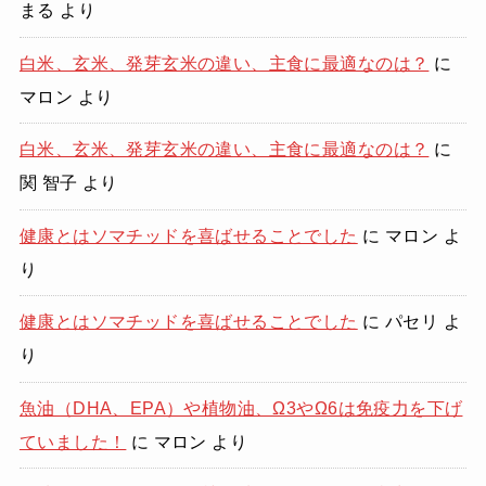
まる
より
白米、玄米、発芽玄米の違い、主食に最適なのは？
に
マロン
より
白米、玄米、発芽玄米の違い、主食に最適なのは？
に
関 智子
より
健康とはソマチッドを喜ばせることでした
に
マロン
よ
り
健康とはソマチッドを喜ばせることでした
に
パセリ
よ
り
魚油（DHA、EPA）や植物油、Ω3やΩ6は免疫力を下げ
ていました！
に
マロン
より