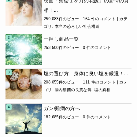
映画「余命１ヶ月の花嫁」の驚愕の真
相！...
259,083件のビュー
|
164 件のコメント
|
カテ
ゴリ:
本当の恐ろしい社会構造
一押し商品一覧
253,500件のビュー
|
0 件のコメント
塩の選び方、身体に良い塩を厳選！...
208,055件のビュー
|
111 件のコメント
|
カテ
ゴリ:
腸内細菌の良質な餌
,
塩の真相
ガン/難病の方へ
182,685件のビュー
|
0 件のコメント