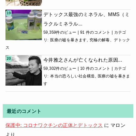
デトックス最強のミネラル、MMS（ミ
ラクルミネラル...
59,359件のビュー
|
91 件のコメント
|
カテゴ
リ:
医療の嘘を暴きます
,
究極の解毒、デトック
ス
今井雅之さんが亡くなられた原因...
59,302件のビュー
|
10 件のコメント
|
カテゴ
リ:
本当の恐ろしい社会構造
,
医療の嘘を暴きま
す
最近のコメント
保護中: コロナワクチンの正体とデトックス
に
マロン
より