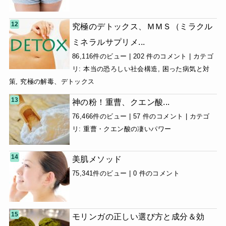
究極のデトックス、ＭＭＳ（ミラクル
ミネラルサプリメ...
86,116件のビュー
|
202 件のコメント
|
カテゴ
リ:
本当の恐ろしい社会構造
,
困った病気と対
策
,
究極の解毒、デトックス
神の粉！重曹、クエン酸...
76,466件のビュー
|
57 件のコメント
|
カテゴ
リ:
重曹・クエン酸の凄いパワー
美肌メソッド
75,341件のビュー
|
0 件のコメント
モリンガの正しい選び方と成分＆効