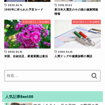
2020.04.14
2016.10.25
1990年に作られた予言カード
東日本大震災のその後の健康関連
情報
本当の恐ろしい社会構造
本当の恐ろしい社会構造
2020.04.15
2020.04.16
米国、自給自足、家庭菜園は違法
人間ドッグや健康診断の裏話
検
索:
人気記事Best20