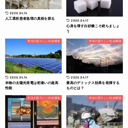
2020.04.14
人工透析患者急増の真相を探る
2020.04.17
心身を壊す白砂糖こそ絶ちましょ
う
本当の恐ろしい社会構造
本当の恐ろしい社会構造
2020.04.14
2020.04.17
本物の太陽光発電は桁違いの超高
最高のデトックス効果を発揮する
性能
ものとは？
本当の恐ろしい社会構造
本当の恐ろしい社会構造