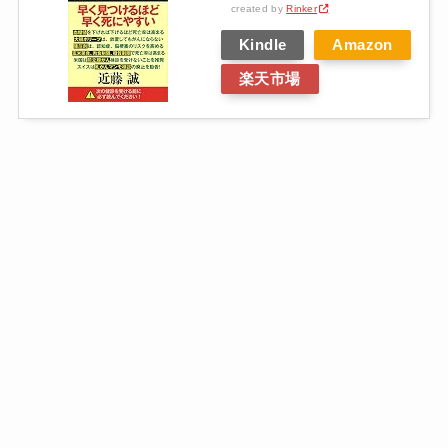
created by
Rinker
Kindle
Amazon
楽天市場