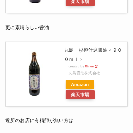
楽天市場
更に素晴らしい醤油
丸島 杉樽仕込醤油＜９０
０ｍｌ＞
created by
Rinker
丸島醤油株式会社
Amazon
楽天市場
近所のお店に有精卵が無い方は