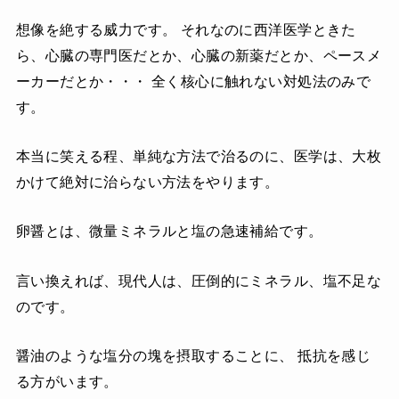
の食べ物は、添加物や加工工程が酸化工
程であり、毒化（酸化）しています。何
想像を絶する威力です。 それなのに西洋医学ときた
も考えずに食べていれば当然、酸性体質
ら、心臓の専門医だとか、心臓の新薬だとか、ペースメ
になるのは明らかで、現代は、病気にな
る社会構造がしっかり出来上が...
ーカーだとか・・・ 全く核心に触れない対処法のみで
す。
本当に笑える程、単純な方法で治るのに、医学は、大枚
かけて絶対に治らない方法をやります。
卵醤とは、微量ミネラルと塩の急速補給です。
言い換えれば、現代人は、圧倒的にミネラル、塩不足な
のです。
醤油のような塩分の塊を摂取することに、 抵抗を感じ
る方がいます。