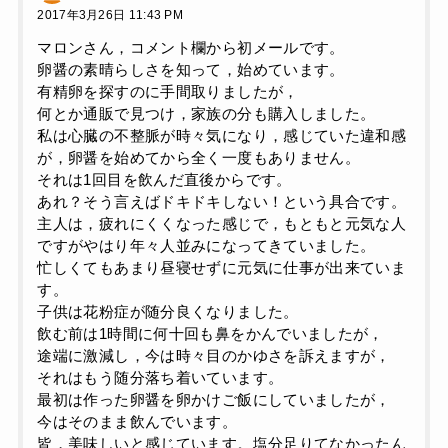
2017年3月26日 11:43 PM
マロンさん，コメント欄から初メールです。
卵醤の素晴らしさを知って，始めています。
有精卵を探すのに手間取りましたが，
何とか通販で見つけ，家族の分も購入しました。
私は心臓の不整脈が時々気になり，感じていた違和感
が，卵醤を始めてから全く一度もありません。
それは1回目を飲んだ直後からです。
あれ？そう言えばドキドキしない！という具合です。
主人は，疲れにくくなった感じで，もともと元気な人
ですがやはり年々人並みになってきていました。
忙しくてもあまり昼寝せずに元気に仕事が出来ていま
す。
子供は花粉症が随分良くなりました。
飲む前は1時間に何十回も鼻をかんでいましたが，
途端に激減し，今は時々目のかゆさを訴えますが，
それはもう随分落ち着いています。
最初は作った卵醤を卵かけご飯にしていましたが，
今はそのまま飲んでいます。
皆，美味しいと感じています。塩分足りてなかったん