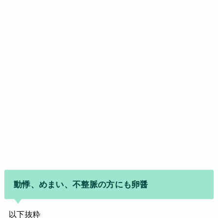
動悸、めまい、不整脈の方にも卵醤
以下抜粋