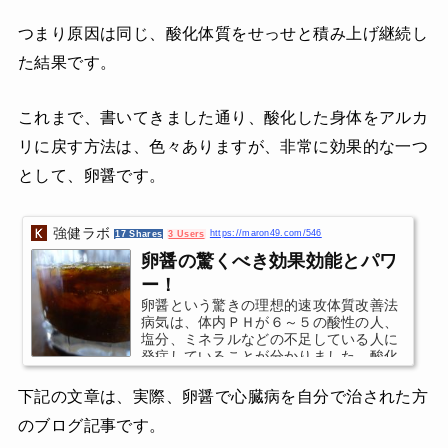
つまり原因は同じ、酸化体質をせっせと積み上げ継続し
た結果です。
これまで、書いてきました通り、酸化した身体をアルカ
リに戻す方法は、色々ありますが、非常に効果的な一つ
として、卵醤です。
強健ラボ
https://maron49.com/546
17 Shares
3 Users
卵醤の驚くべき効果効能とパワ
ー！
卵醤という驚きの理想的速攻体質改善法
病気は、体内ＰＨが６～５の酸性の人、
塩分、ミネラルなどの不足している人に
発症していることが分かりました。酸化
状態が限界まで来ると敗血症で死んでし
まうため、体を救う為にガンが出来るの
下記の文章は、実際、卵醤で心臓病を自分で治された方
です。ガンが出来なければ既に死んでい
のブログ記事です。
るので、本当はガンに感謝しないといけ
ないのです。スーパーやコンビ二の現代