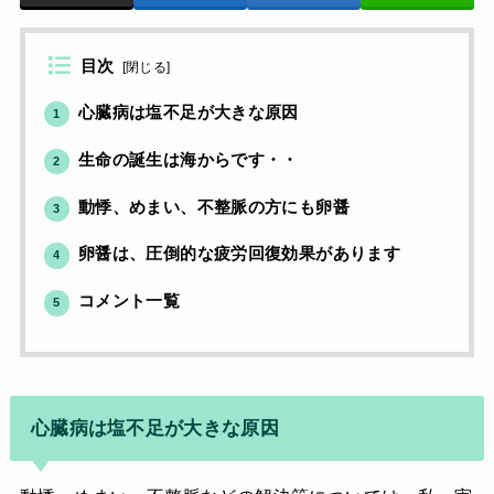
目次
[
閉じる
]
心臓病は塩不足が大きな原因
1
生命の誕生は海からです・・
2
動悸、めまい、不整脈の方にも卵醤
3
卵醤は、圧倒的な疲労回復効果があります
4
コメント一覧
5
心臓病は塩不足が大きな原因