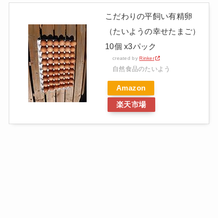
こだわりの平飼い有精卵
（たいようの幸せたまご）
10個 x3パック
created by
Rinker
自然食品のたいよう
Amazon
楽天市場