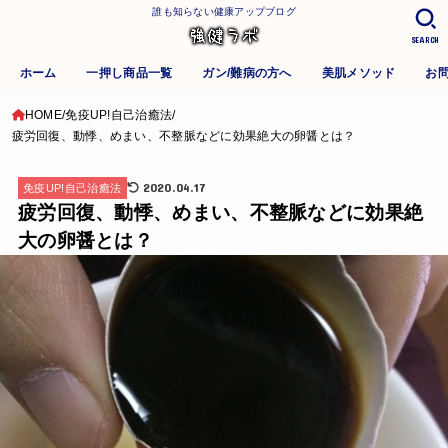
誰も知らない健康アップブログ
SEARCH
ホーム
一押し商品一覧
ガン/難病の方へ
美肌メソッド
お
HOME
免疫UP!自己治癒法
疲労回復、動悸、めまい、不整脈などに効果絶大の卵醤とは？
2020.04.17
免疫UP!自己治癒法
疲労回復、動悸、めまい、不整脈などに効果絶
大の卵醤とは？