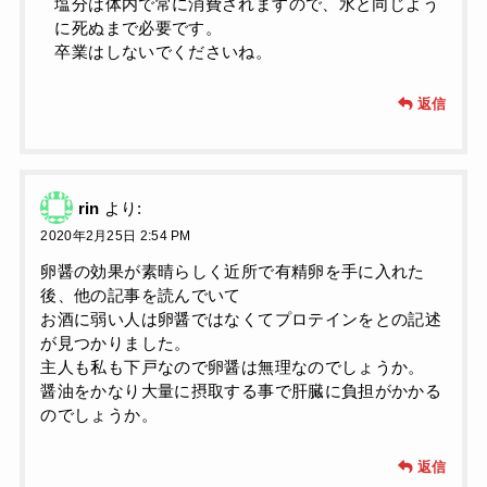
塩分は体内で常に消費されますので、水と同じよう
に死ぬまで必要です。
卒業はしないでくださいね。
返信
rin
より:
2020年2月25日 2:54 PM
卵醤の効果が素晴らしく近所で有精卵を手に入れた
後、他の記事を読んでいて
お酒に弱い人は卵醤ではなくてプロテインをとの記述
が見つかりました。
主人も私も下戸なので卵醤は無理なのでしょうか。
醤油をかなり大量に摂取する事で肝臓に負担がかかる
のでしょうか。
返信