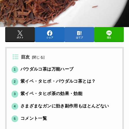
ポスト
シェア
はてブ
送る
目次
[
閉じる
]
パウダルコ茶は万能ハーブ
1
紫イペ・タヒボ・パウダルコ茶とは？
2
紫イペ・タヒボ茶の効果・効能
3
さまざまなガンに効き副作用もほとんどない
4
コメント一覧
5