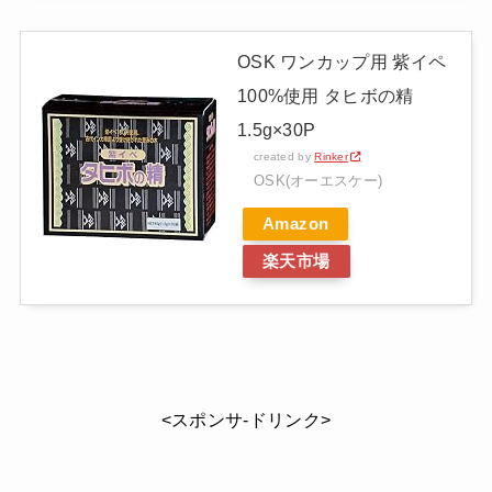
OSK ワンカップ用 紫イペ
100%使用 タヒボの精
1.5g×30P
created by
Rinker
OSK(オーエスケー)
Amazon
楽天市場
<スポンサ-ドリンク>