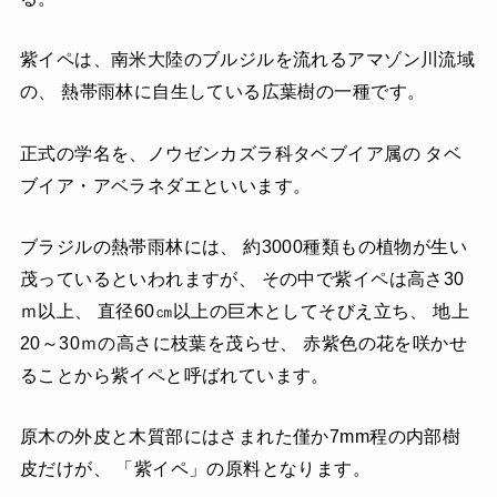
紫イペは、南米大陸のブルジルを流れるアマゾン川流域
の、 熱帯雨林に自生している広葉樹の一種です。
正式の学名を、ノウゼンカズラ科タベブイア属の タベ
ブイア・アベラネダエといいます。
ブラジルの熱帯雨林には、 約3000種類もの植物が生い
茂っているといわれますが、 その中で紫イペは高さ30
ｍ以上、 直径60㎝以上の巨木としてそびえ立ち、 地上
20～30ｍの高さに枝葉を茂らせ、 赤紫色の花を咲かせ
ることから紫イペと呼ばれています。
原木の外皮と木質部にはさまれた僅か7mm程の内部樹
皮だけが、 「紫イペ」の原料となります。