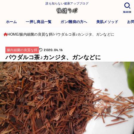
誰も知らない健康アップブログ
SEARCH
ホーム
一押し商品一覧
ガン/難病の方へ
美肌メソッド
お
HOME
腸内細菌の良質な餌
パウダルコ茶♪カンジタ、ガンなどに
2020.04.16
腸内細菌の良質な餌
パウダルコ茶♪カンジタ、ガンなどに