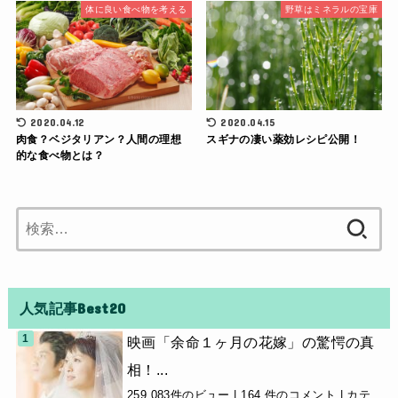
体に良い食べ物を考える
野草はミネラルの宝庫
2020.04.12
2020.04.15
肉食？ベジタリアン？人間の理想
スギナの凄い薬効レシピ公開！
的な食べ物とは？
検
索:
人気記事Best20
映画「余命１ヶ月の花嫁」の驚愕の真
相！...
259,083件のビュー
|
164 件のコメント
|
カテ