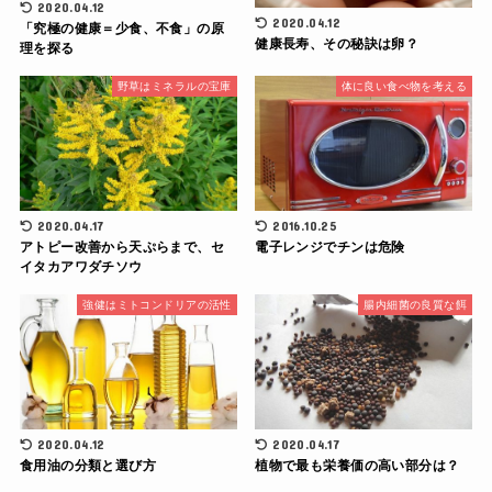
2020.04.12
2020.04.12
「究極の健康＝少食、不食」の原
健康長寿、その秘訣は卵？
理を探る
野草はミネラルの宝庫
体に良い食べ物を考える
2020.04.17
2016.10.25
アトピー改善から天ぷらまで、セ
電子レンジでチンは危険
イタカアワダチソウ
強健はミトコンドリアの活性
腸内細菌の良質な餌
2020.04.12
2020.04.17
食用油の分類と選び方
植物で最も栄養価の高い部分は？