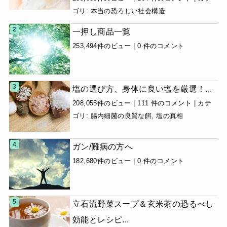
ゴリ:
本当の恐ろしい社会構造
一押し商品一覧
253,494件のビュー
|
0 件のコメント
塩の選び方、身体に良い塩を厳選！...
208,055件のビュー
|
111 件のコメント
|
カテ
ゴリ:
腸内細菌の良質な餌
,
塩の真相
ガン/難病の方へ
182,680件のビュー
|
0 件のコメント
立石流野菜スープ＆玄米茶の恐るべし
効能とレシピ...