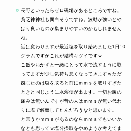
長野といったらゼロ磁場があるところですね。
貧乏神神社も面白そうですね。波動が強いとや
はり良いものが集まりやすいのかもしれません
ね。
話は変わりますが最近塩を取り始めました1日10
グラムですがこれが結構キツイですｗ
ご飯やおかずと一緒にとって水で流すように取
ってますが少し気持ち悪くなってきますｗただ
感じたのは塩を取ると前にｍｍｓを取りすぎた
ときと同じように水溶便が出ます。一切お腹の
痛みは無いんですが昔の人はｍｍｓが無い代わ
りに塩で解毒してたんだろうなと思います。
と言うかｍｍｓがあるのならｍｍｓでもいいか
なとも思ってｗ塩分摂取をやめようか考えてま