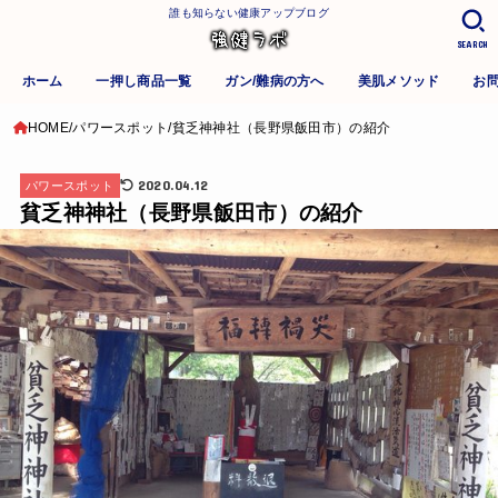
誰も知らない健康アップブログ
SEARCH
ホーム
一押し商品一覧
ガン/難病の方へ
美肌メソッド
お
HOME
パワースポット
貧乏神神社（長野県飯田市）の紹介
2020.04.12
パワースポット
貧乏神神社（長野県飯田市）の紹介