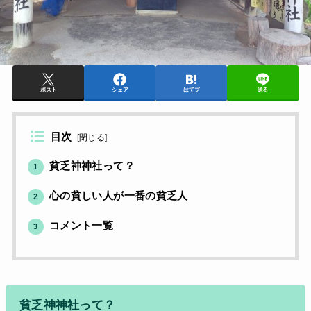
ポスト
シェア
はてブ
送る
目次
[
閉じる
]
貧乏神神社って？
1
心の貧しい人が一番の貧乏人
2
コメント一覧
3
貧乏神神社って？