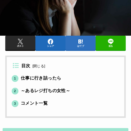
ポスト
シェア
はてブ
送る
目次
[
閉じる
]
仕事に行き詰ったら
1
～あるレジ打ちの女性～
2
コメント一覧
3