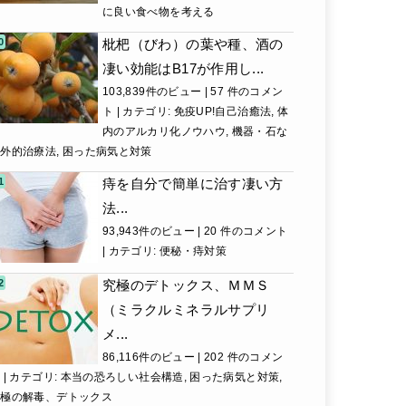
に良い食べ物を考える
枇杷（びわ）の葉や種、酒の
凄い効能はB17が作用し...
103,839件のビュー
|
57 件のコメン
ト
|
カテゴリ:
免疫UP!自己治癒法
,
体
内のアルカリ化ノウハウ
,
機器・石な
ど外的治療法
,
困った病気と対策
痔を自分で簡単に治す凄い方
法...
93,943件のビュー
|
20 件のコメント
|
カテゴリ:
便秘・痔対策
究極のデトックス、ＭＭＳ
（ミラクルミネラルサプリ
メ...
86,116件のビュー
|
202 件のコメン
ト
|
カテゴリ:
本当の恐ろしい社会構造
,
困った病気と対策
,
究極の解毒、デトックス