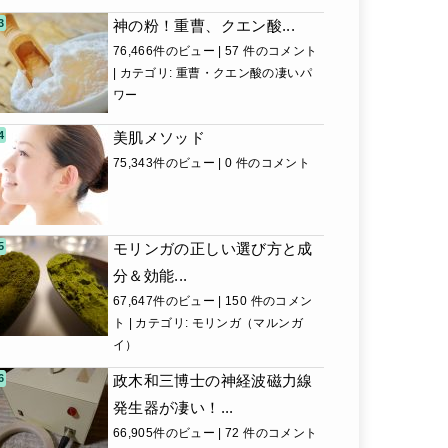
神の粉！重曹、クエン酸...
76,466件のビュー
|
57 件のコメント
|
カテゴリ:
重曹・クエン酸の凄いパ
ワー
美肌メソッド
75,343件のビュー
|
0 件のコメント
モリンガの正しい選び方と成
分＆効能...
67,647件のビュー
|
150 件のコメン
ト
|
カテゴリ:
モリンガ（マルンガ
イ）
政木和三博士の神経波磁力線
発生器が凄い！...
66,905件のビュー
|
72 件のコメント