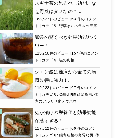
スギナ茶の恐るべし効能、な
ぜ野菜はダメなの？...
163,527件のビュー
|
63 件のコメン
ト
|
カテゴリ:
野草はミネラルの宝庫
卵醤の驚くべき効果効能とパ
ワー！...
125,256件のビュー
|
157 件のコメン
ト
|
カテゴリ:
塩の真相
クエン酸は難病から全ての病
気改善に強力！...
119,522件のビュー
|
67 件のコメン
ト
|
カテゴリ:
免疫UP!自己治癒法
,
体
内のアルカリ化ノウハウ
ぬか漬けの栄養価と効果効能
が凄すぎる！...
117,312件のビュー
|
69 件のコメン
ト
|
カテゴリ:
腸内細菌の良質な餌
,
体