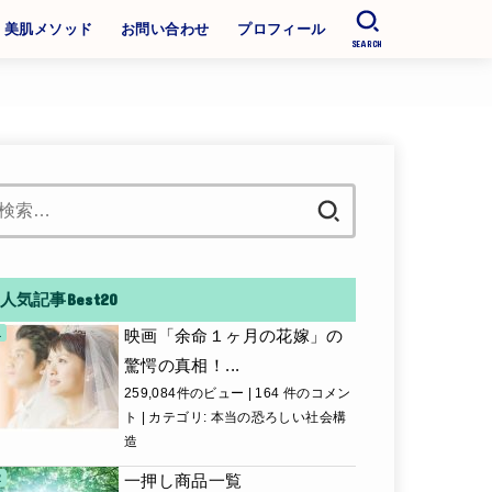
美肌メソッド
お問い合わせ
プロフィール
SEARCH
検
索:
人気記事Best20
映画「余命１ヶ月の花嫁」の
驚愕の真相！...
259,084件のビュー
|
164 件のコメン
ト
|
カテゴリ:
本当の恐ろしい社会構
造
一押し商品一覧