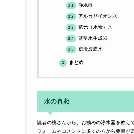
浄水器
2.1
アルカリイオン水
2.2
還元（水素）水
2.3
蒸留水生成器
2.4
逆浸透膜水
2.5
まとめ
3
水の真相
読者の桃さんから、お勧めの浄水器を教え
フォームやコメントに多くの方から要望が