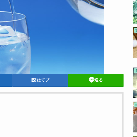
はてブ
送る