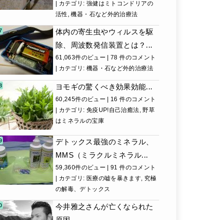
|
カテゴリ:
強健はミトコンドリアの
活性
,
機器・石など外的治療法
体内の寄生虫やウィルスを駆
除、周波数発信装置とは？...
61,063件のビュー
|
78 件のコメント
|
カテゴリ:
機器・石など外的治療法
ヨモギの驚くべき効果効能...
60,245件のビュー
|
16 件のコメント
|
カテゴリ:
免疫UP!自己治癒法
,
野草
はミネラルの宝庫
デトックス最強のミネラル、
MMS（ミラクルミネラル...
59,360件のビュー
|
91 件のコメント
|
カテゴリ:
医療の嘘を暴きます
,
究極
の解毒、デトックス
今井雅之さんが亡くなられた
原因...