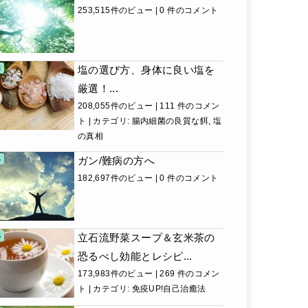
253,515件のビュー
|
0 件のコメント
塩の選び方、身体に良い塩を
厳選！...
208,055件のビュー
|
111 件のコメン
ト
|
カテゴリ:
腸内細菌の良質な餌
,
塩
の真相
ガン/難病の方へ
182,697件のビュー
|
0 件のコメント
立石流野菜スープ＆玄米茶の
恐るべし効能とレシピ...
173,983件のビュー
|
269 件のコメン
ト
|
カテゴリ:
免疫UP!自己治癒法