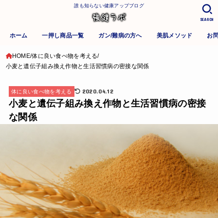
誰も知らない健康アップブログ
SEARCH
ホーム
一押し商品一覧
ガン/難病の方へ
美肌メソッド
お
HOME
体に良い食べ物を考える
小麦と遺伝子組み換え作物と生活習慣病の密接な関係
2020.04.12
体に良い食べ物を考える
小麦と遺伝子組み換え作物と生活習慣病の密接
な関係