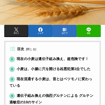
ポスト
シェア
はてブ
送る
目次
[
閉じる
]
現在の小麦は遺伝子組み換え、超危険です！
1
小麦は、小腸に穴を開ける凶悪犯第1位でした
2
現在流通する小麦は、昔とはベツモノに変わっ
3
ている
遺伝子組み換えの強烈グルテンによる グルテン
4
過敏症の10のサイン