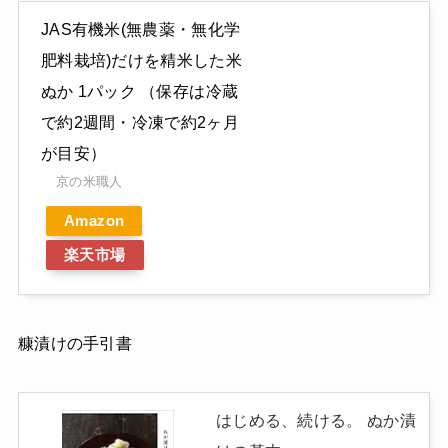
JAS有機米(無農薬・無化学
肥料栽培)だけを精米した米
ぬか 1パック （保存は冷蔵
で約2週間・冷凍で約2ヶ月
が目安）
京の米職人
Amazon
楽天市場
糠漬けの手引書
はじめる、続ける。 ぬか漬