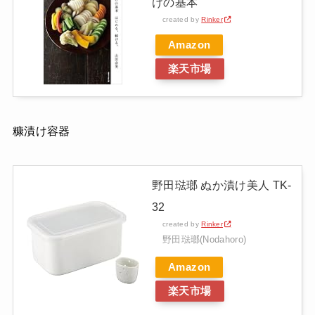
けの基本
created by
Rinker
Amazon
楽天市場
糠漬け容器
野田琺瑯 ぬか漬け美人 TK-
32
created by
Rinker
野田琺瑯(Nodahoro)
Amazon
楽天市場