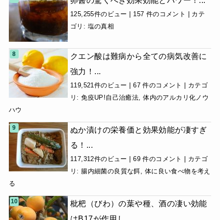
卵醤の驚くべき効果効能とパワー！...
125,255件のビュー
|
157 件のコメント
|
カテ
ゴリ:
塩の真相
クエン酸は難病から全ての病気改善に
強力！...
119,521件のビュー
|
67 件のコメント
|
カテゴ
リ:
免疫UP!自己治癒法
,
体内のアルカリ化ノウ
ハウ
ぬか漬けの栄養価と効果効能が凄すぎ
る！...
117,312件のビュー
|
69 件のコメント
|
カテゴ
リ:
腸内細菌の良質な餌
,
体に良い食べ物を考え
る
枇杷（びわ）の葉や種、酒の凄い効能
はB17が作用し...