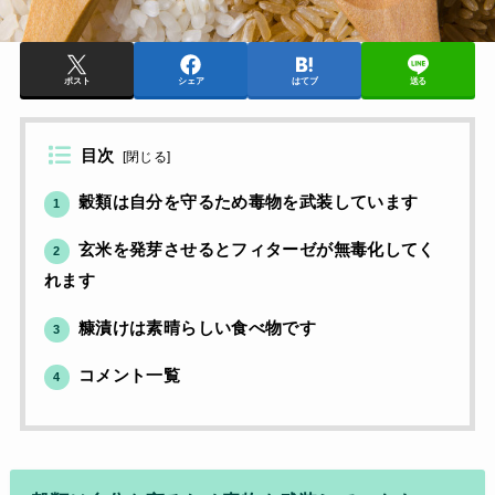
ポスト
シェア
はてブ
送る
目次
[
閉じる
]
穀類は自分を守るため毒物を武装しています
1
玄米を発芽させるとフィターゼが無毒化してく
2
れます
糠漬けは素晴らしい食べ物です
3
コメント一覧
4