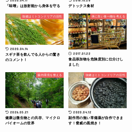
2020.04.17
2016.10.26
「味噌」は放射能から身体を守る
デトックス食材
強健はミトコンドリアの活性
体に良い食べ物を考える
2020.04.14
2017.01.22
スギナ茶を飲んでる人からの驚き
食品添加物を危険度別に仕分けし
のコメント！
ました
腸内環境を整える
強健はミトコンドリアの活性
2026.05.21
2020.04.12
健康は微生物との共存、マイクロ
副作用の無い常備薬が自作できま
バイオームの世界
す！脅威の黒焼き！