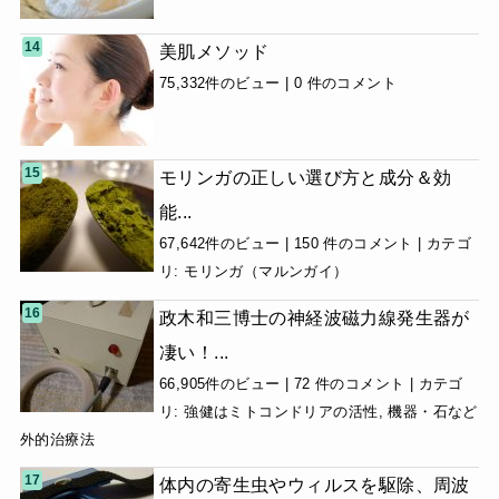
美肌メソッド
75,332件のビュー
|
0 件のコメント
モリンガの正しい選び方と成分＆効
能...
67,642件のビュー
|
150 件のコメント
|
カテゴ
リ:
モリンガ（マルンガイ）
政木和三博士の神経波磁力線発生器が
凄い！...
66,905件のビュー
|
72 件のコメント
|
カテゴ
リ:
強健はミトコンドリアの活性
,
機器・石など
外的治療法
体内の寄生虫やウィルスを駆除、周波