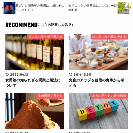
肺ガンと喫煙率の実際は、反比例し
ダイエットの新常識は、カロリー計
ていました！
算不要
RECOMMEND
体に良い食べ物を考える
体に良い食べ物を考える
2020.04.12
2016.10.25
食用油の知られざる現実と製法に
免疫力アップを普段の食事から考
ついて
える
腸内環境を整える
本当の恐ろしい社会構造