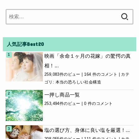
検
索:
人気記事Best20
映画「余命１ヶ月の花嫁」の驚愕の真
相！...
259,083件のビュー
|
164 件のコメント
|
カテ
ゴリ:
本当の恐ろしい社会構造
一押し商品一覧
253,494件のビュー
|
0 件のコメント
塩の選び方、身体に良い塩を厳選！...
208,055件のビュー
|
111 件のコメント
|
カテ