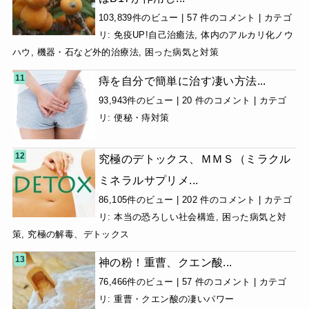
103,839件のビュー
|
57 件のコメント
|
カテゴ
リ:
免疫UP!自己治癒法
,
体内のアルカリ化ノウ
ハウ
,
機器・石など外的治療法
,
困った病気と対策
痔を自分で簡単に治す凄い方法...
93,943件のビュー
|
20 件のコメント
|
カテゴ
リ:
便秘・痔対策
究極のデトックス、ＭＭＳ（ミラクル
ミネラルサプリメ...
86,105件のビュー
|
202 件のコメント
|
カテゴ
リ:
本当の恐ろしい社会構造
,
困った病気と対
策
,
究極の解毒、デトックス
神の粉！重曹、クエン酸...
76,466件のビュー
|
57 件のコメント
|
カテゴ
リ:
重曹・クエン酸の凄いパワー