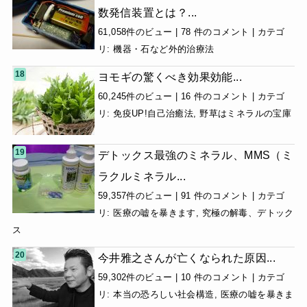
数発信装置とは？...
61,058件のビュー
|
78 件のコメント
|
カテゴ
リ:
機器・石など外的治療法
ヨモギの驚くべき効果効能...
60,245件のビュー
|
16 件のコメント
|
カテゴ
リ:
免疫UP!自己治癒法
,
野草はミネラルの宝庫
デトックス最強のミネラル、MMS（ミ
ラクルミネラル...
59,357件のビュー
|
91 件のコメント
|
カテゴ
リ:
医療の嘘を暴きます
,
究極の解毒、デトック
ス
今井雅之さんが亡くなられた原因...
59,302件のビュー
|
10 件のコメント
|
カテゴ
リ:
本当の恐ろしい社会構造
,
医療の嘘を暴きま