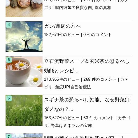
ゴリ:
腸内細菌の良質な餌
,
塩の真相
ガン/難病の方へ
182,679件のビュー
|
0 件のコメント
立石流野菜スープ＆玄米茶の恐るべし
効能とレシピ...
173,965件のビュー
|
269 件のコメント
|
カテ
ゴリ:
免疫UP!自己治癒法
スギナ茶の恐るべし効能、なぜ野菜は
ダメなの？...
163,527件のビュー
|
63 件のコメント
|
カテゴ
リ:
野草はミネラルの宝庫