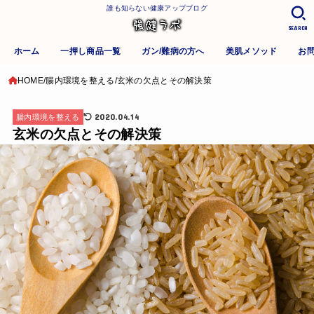
誰も知らない健康アップブログ
SEARCH
ホーム
一押し商品一覧
ガン/難病の方へ
美肌メソッド
お
HOME
腸内環境を整える
玄米の欠点とその解決策
2020.04.14
腸内環境を整える
玄米の欠点とその解決策