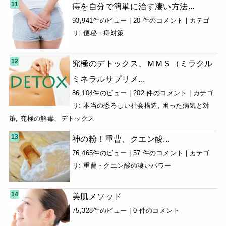
痔を自分で簡単に治す凄い方法...
93,941件のビュー
|
20 件のコメント
|
カテゴ
リ:
便秘・痔対策
究極のデトックス、ＭＭＳ（ミラクル
ミネラルサプリメ...
86,104件のビュー
|
202 件のコメント
|
カテゴ
リ:
本当の恐ろしい社会構造
,
困った病気と対
策
,
究極の解毒、デトックス
神の粉！重曹、クエン酸...
76,465件のビュー
|
57 件のコメント
|
カテゴ
リ:
重曹・クエン酸の凄いパワー
美肌メソッド
75,328件のビュー
|
0 件のコメント