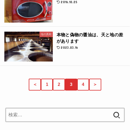
2016.10.25
本物と偽物の醤油は、天と地の差
塩の真相
があります
2023.03.16
＜
1
2
3
4
＞
検
索: