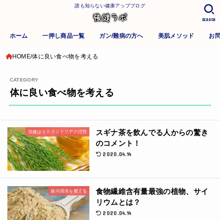
誰も知らない健康アップブログ
SEARCH
ホーム
一押し商品一覧
ガン/難病の方へ
美肌メソッド
お
HOME
体に良い食べ物を考える
体に良い食べ物を考える
スギナ茶を飲んでる人からの驚き
強健はミトコンドリアの活性
のコメント！
2020.04.14
食物繊維含有量最強の植物、サイ
腸内環境を整える
リウムとは？
2020.04.14