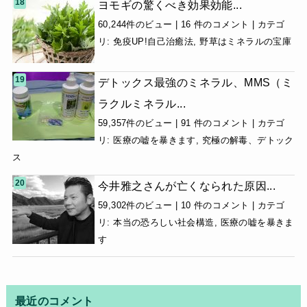
ヨモギの驚くべき効果効能...
60,244件のビュー
|
16 件のコメント
|
カテゴ
リ:
免疫UP!自己治癒法
,
野草はミネラルの宝庫
デトックス最強のミネラル、MMS（ミ
ラクルミネラル...
59,357件のビュー
|
91 件のコメント
|
カテゴ
リ:
医療の嘘を暴きます
,
究極の解毒、デトック
ス
今井雅之さんが亡くなられた原因...
59,302件のビュー
|
10 件のコメント
|
カテゴ
リ:
本当の恐ろしい社会構造
,
医療の嘘を暴きま
す
最近のコメント