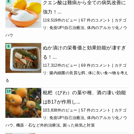
クエン酸は難病から全ての病気改善に
強力！...
119,519件のビュー
|
67 件のコメント
|
カテゴ
リ:
免疫UP!自己治癒法
,
体内のアルカリ化ノウ
ハウ
ぬか漬けの栄養価と効果効能が凄すぎ
る！...
117,312件のビュー
|
69 件のコメント
|
カテゴ
リ:
腸内細菌の良質な餌
,
体に良い食べ物を考え
る
枇杷（びわ）の葉や種、酒の凄い効能
はB17が作用し...
103,838件のビュー
|
57 件のコメント
|
カテゴ
リ:
免疫UP!自己治癒法
,
体内のアルカリ化ノウ
ハウ
,
機器・石など外的治療法
,
困った病気と対策