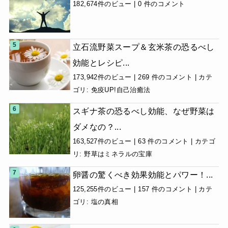
182,674件のビュー
|
0 件のコメント
立石流野菜スープ＆玄米茶の恐るべし
効能とレシピ...
173,942件のビュー
|
269 件のコメント
|
カテ
ゴリ:
免疫UP!自己治癒法
スギナ茶の恐るべし効能、なぜ野菜は
ダメなの？...
163,527件のビュー
|
63 件のコメント
|
カテゴ
リ:
野草はミネラルの宝庫
卵醤の驚くべき効果効能とパワー！...
125,255件のビュー
|
157 件のコメント
|
カテ
ゴリ:
塩の真相