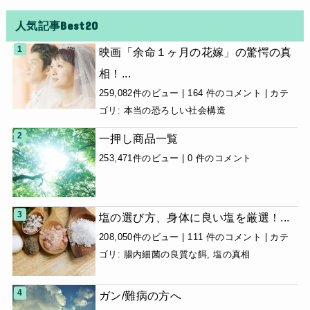
人気記事Best20
映画「余命１ヶ月の花嫁」の驚愕の真
相！...
259,082件のビュー
|
164 件のコメント
|
カテ
ゴリ:
本当の恐ろしい社会構造
一押し商品一覧
253,471件のビュー
|
0 件のコメント
塩の選び方、身体に良い塩を厳選！...
208,050件のビュー
|
111 件のコメント
|
カテ
ゴリ:
腸内細菌の良質な餌
,
塩の真相
ガン/難病の方へ