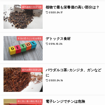
植物で最も栄養価の高い部分は？
腸内細菌の良質な餌
2020.04.17
デトックス食材
本当の恐ろしい社会構造
2016.10.26
パウダルコ茶♪カンジタ、ガンなど
腸内細菌の良質な餌
に
2020.04.16
電子レンジでチンは危険
体に良い食べ物を考える