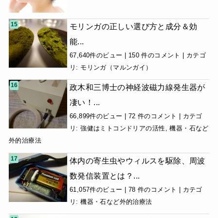
モリンガの正しい選び方と成分＆効
能...
67,640件のビュー
|
150 件のコメント
|
カテゴ
リ:
モリンガ（マルンガイ）
政木和三博士の神経波磁力線発生器が
凄い！...
66,899件のビュー
|
72 件のコメント
|
カテゴ
リ:
強健はミトコンドリアの活性
,
機器・石など
外的治療法
体内の寄生虫やウィルスを駆除、周波
数発信装置とは？...
61,057件のビュー
|
78 件のコメント
|
カテゴ
リ:
機器・石など外的治療法